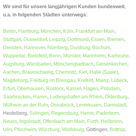
Wir sind für unsere langjährigen Kunden bundesweit,
u.a. in folgenden Städten unterwegs:
Berlin
,
Hamburg
,
München
,
Köln
,
Frankfurt am Main
,
Stuttgart
,
Düsseldorf
,
Leipzig
,
Dortmund
,
Essen
,
Bremen
,
Dresden
,
Hannover
,
Nürnberg
,
Duisburg
,
Bochum
,
Wuppertal
,
Bielefeld
,
Bonn
,
Münster
,
Mannheim
,
Karlsruhe
,
Augsburg
,
Wiesbaden
,
Mönchengladbach
,
Gelsenkirchen
,
Aachen
,
Braunschweig
,
Chemnitz
,
Kiel
,
Halle (Saale)
,
Magdeburg
,
Freiburg im Breisgau
,
Krefeld
,
Mainz
,
Lübeck
,
Erfurt
,
Oberhausen
,
Rostock
,
Kassel
,
Hagen
,
Potsdam
,
Saarbrücken
,
Hamm
,
Ludwigshafen am Rhein
,
Oldenburg
,
Mülheim an der Ruhr
,
Osnabrück
,
Leverkusen
,
Darmstadt
,
Heidelberg,
Solingen
,
Regensburg
,
Herne
,
Paderborn
,
Neuss
,
Ingolstadt
,
Offenbach am Main
,
Fürth
,
Heilbronn
,
Ulm
,
Pforzheim
,
Würzburg
,
Wolfsburg
, Göttingen,
Bottrop
,