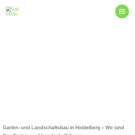
Zum
Inhalt
springen
Gartenbau in
Heidelberg
Garten- und Landschaftsbau in Heidelberg – Wir sind