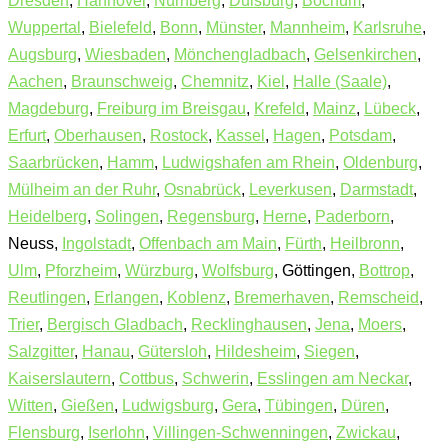
Dresden
,
Hannover
,
Nürnberg
,
Duisburg
,
Bochum
,
Wuppertal
,
Bielefeld
,
Bonn
,
Münster
,
Mannheim
,
Karlsruhe
,
Augsburg
,
Wiesbaden
,
Mönchengladbach
,
Gelsenkirchen
,
Aachen
,
Braunschweig
,
Chemnitz
,
Kiel
,
Halle (Saale)
,
Magdeburg
,
Freiburg im Breisgau
,
Krefeld
,
Mainz
,
Lübeck
,
Erfurt
,
Oberhausen
,
Rostock
,
Kassel
,
Hagen
,
Potsdam
,
Saarbrücken
,
Hamm
,
Ludwigshafen am Rhein
,
Oldenburg
,
Mülheim an der Ruhr
,
Osnabrück
,
Leverkusen
,
Darmstadt
,
Heidelberg
,
Solingen
,
Regensburg
,
Herne
,
Paderborn
,
Neuss,
Ingolstadt
,
Offenbach am Main
,
Fürth
,
Heilbronn
,
Ulm
,
Pforzheim
,
Würzburg
,
Wolfsburg
, Göttingen,
Bottrop
,
Reutlingen
,
Erlangen
,
Koblenz
,
Bremerhaven
,
Remscheid
,
Trier
,
Bergisch Gladbach
,
Recklinghausen
,
Jena
,
Moers
,
Salzgitter
,
Hanau
,
Gütersloh
,
Hildesheim
,
Siegen
,
Kaiserslautern
,
Cottbus
,
Schwerin
,
Esslingen am Neckar
,
Witten
,
Gießen
,
Ludwigsburg
,
Gera
,
Tübingen
,
Düren
,
Flensburg
,
Iserlohn
,
Villingen-Schwenningen
,
Zwickau
,