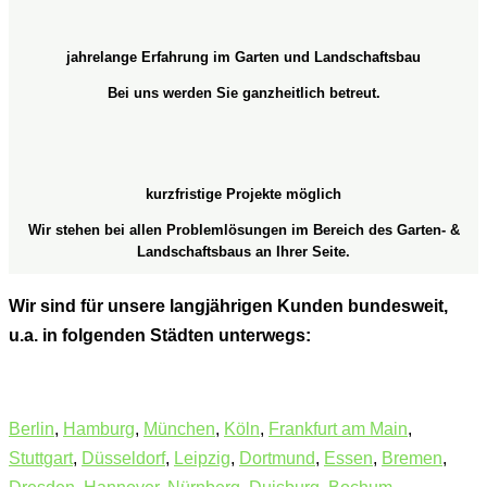
jahrelange Erfahrung im Garten und Landschaftsbau
Bei uns werden Sie ganzheitlich betreut.
kurzfristige Projekte möglich
Wir stehen bei allen Problemlösungen im Bereich des Garten- &
Landschaftsbaus an Ihrer Seite.
Wir sind für unsere langjährigen Kunden bundesweit,
u.a. in folgenden Städten unterwegs:
Berlin
,
Hamburg
,
München
,
Köln
,
Frankfurt am Main
,
Stuttgart
,
Düsseldorf
,
Leipzig
,
Dortmund
,
Essen
,
Bremen
,