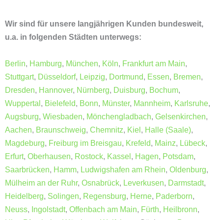
Wir sind für unsere langjährigen Kunden bundesweit,
u.a. in folgenden Städten unterwegs:
Berlin
,
Hamburg
,
München
,
Köln
,
Frankfurt am Main
,
Stuttgart
,
Düsseldorf
,
Leipzig
,
Dortmund
,
Essen
,
Bremen
,
Dresden
,
Hannover
,
Nürnberg
,
Duisburg
,
Bochum
,
Wuppertal
,
Bielefeld
,
Bonn
,
Münster
,
Mannheim
,
Karlsruhe
,
Augsburg
,
Wiesbaden
,
Mönchengladbach
,
Gelsenkirchen
,
Aachen
,
Braunschweig
,
Chemnitz
,
Kiel
,
Halle (Saale)
,
Magdeburg
,
Freiburg im Breisgau
,
Krefeld
,
Mainz
,
Lübeck
,
Erfurt
,
Oberhausen
,
Rostock
,
Kassel
,
Hagen
,
Potsdam
,
Saarbrücken
,
Hamm
,
Ludwigshafen am Rhein
,
Oldenburg
,
Mülheim an der Ruhr
,
Osnabrück
,
Leverkusen
,
Darmstadt
,
Heidelberg
,
Solingen
,
Regensburg
,
Herne
,
Paderborn
,
Neuss
,
Ingolstadt
,
Offenbach am Main
,
Fürth
,
Heilbronn
,