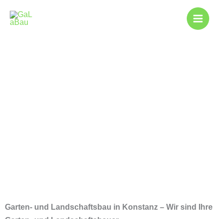
Zum
Inhalt
springen
Gartenbau in
Konstanz
Garten- und Landschaftsbau in Konstanz – Wir sind Ihre