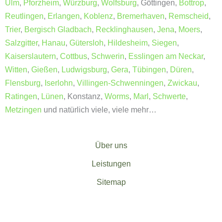
Ulm
,
Pforzheim
,
Würzburg
,
Wolfsburg
, Göttingen,
Bottrop
,
Reutlingen
,
Erlangen
,
Koblenz
,
Bremerhaven
,
Remscheid
,
Trier
,
Bergisch Gladbach
,
Recklinghausen
,
Jena
,
Moers
,
Salzgitter
,
Hanau
,
Gütersloh
,
Hildesheim
,
Siegen
,
Kaiserslautern
,
Cottbus
,
Schwerin
,
Esslingen am Neckar
,
Witten
,
Gießen
,
Ludwigsburg
,
Gera
,
Tübingen
,
Düren
,
Flensburg
,
Iserlohn
,
Villingen-Schwenningen
,
Zwickau
,
Ratingen
,
Lünen
, Konstanz,
Worms
,
Marl
,
Schwerte
,
Metzingen
und natürlich viele, viele mehr…
Über uns
Leistungen
Sitemap